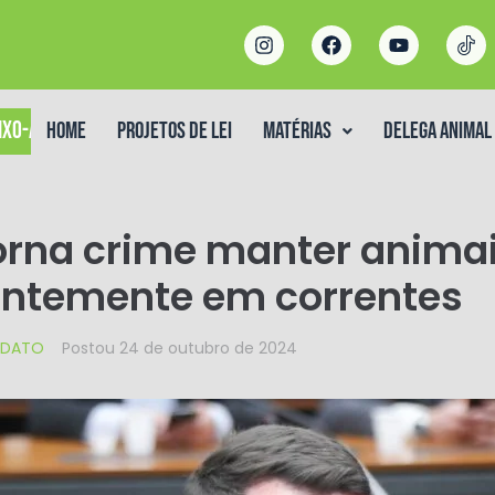
IXO-ASSINADO
Home
Projetos de Lei
Matérias
DELEGA ANIMAL
torna crime manter anima
ntemente em correntes
DATO
Postou
24 de outubro de 2024