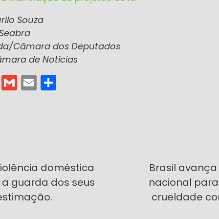
ilo Souza
 Seabra
da/Câmara dos Deputados
âmara de Notícias
T
G
E
S
el
m
m
h
e
ai
ai
ar
gr
l
l
e
a
m
violência doméstica
Brasil avança
o a guarda dos seus
nacional par
estimação.
crueldade co