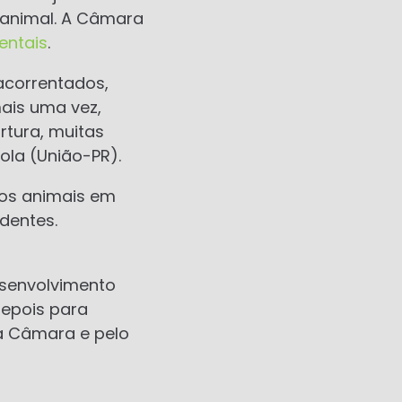
 animal. A Câmara
entais
.
acorrentados,
ais uma vez,
rtura, muitas
ola (União-PR).
 os animais em
dentes.
esenvolvimento
depois para
ela Câmara e pelo