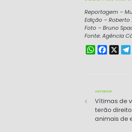
Reportagem – Mur
Edição – Roberto
Foto
–
Bruno Spa
Fonte: Agência C
W
F
X
h
a
a
c
ts
e
A
b
ANTERIOR
p
o
Vítimas de 
p
o
terão direit
k
animais de 