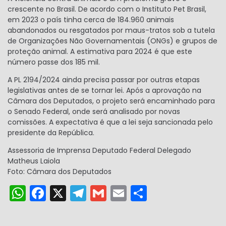
crescente no Brasil. De acordo com o Instituto Pet Brasil,
em 2023 o país tinha cerca de 184.960 animais
abandonados ou resgatados por maus-tratos sob a tutela
de Organizações Não Governamentais (ONGs) e grupos de
proteção animal. A estimativa para 2024 é que este
número passe dos 185 mil.
A PL 2194/2024 ainda precisa passar por outras etapas
legislativas antes de se tornar lei. Após a aprovação na
Câmara dos Deputados, o projeto será encaminhado para
o Senado Federal, onde será analisado por novas
comissões. A expectativa é que a lei seja sancionada pelo
presidente da República.
Assessoria de Imprensa Deputado Federal Delegado
Matheus Laiola
Foto: Câmara dos Deputados
W
F
X
T
G
E
S
h
a
el
m
m
h
a
c
e
ai
ai
ar