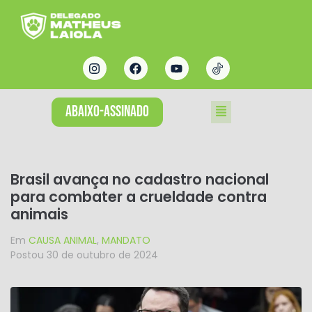
ABAIXO-ASSINADO
Brasil avança no cadastro nacional
para combater a crueldade contra
animais
Em
CAUSA ANIMAL
,
MANDATO
Postou
30 de outubro de 2024