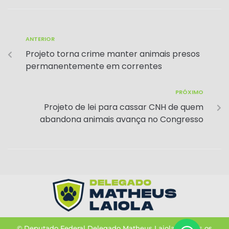
ts
e
gr
l
l
e
A
b
a
ANTERIOR
p
o
m
Projeto torna crime manter animais presos
p
o
permanentemente em correntes
k
PRÓXIMO
Projeto de lei para cassar CNH de quem
abandona animais avança no Congresso
© Deputado Federal Delegado Matheus Laiola – Todos os