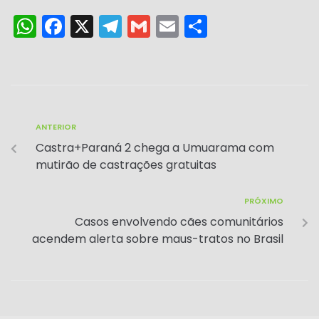
W
F
X
T
G
E
S
h
a
el
m
m
h
a
c
e
ai
ai
ar
ts
e
gr
l
l
e
A
b
a
ANTERIOR
p
o
m
Castra+Paraná 2 chega a Umuarama com
p
o
mutirão de castrações gratuitas
k
PRÓXIMO
Casos envolvendo cães comunitários
acendem alerta sobre maus-tratos no Brasil