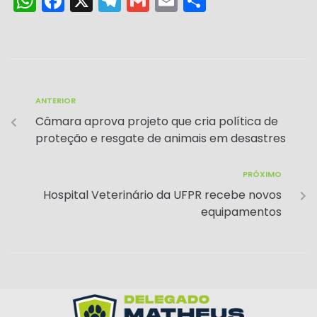
W
F
X
T
G
E
S
h
a
el
m
m
h
a
c
e
ai
ai
ar
ts
e
gr
l
l
e
A
b
a
ANTERIOR
p
o
m
Câmara aprova projeto que cria política de
p
o
proteção e resgate de animais em desastres
k
PRÓXIMO
Hospital Veterinário da UFPR recebe novos
equipamentos