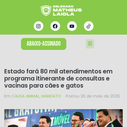
ABAIXO-ASSINADO
Estado fará 80 mil atendimentos em
programa itinerante de consultas e
vacinas para cães e gatos
Em
CAUSA ANIMAL
,
MANDATO
Postou
26 de maio de 2026