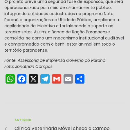
O projeto prevê uma segunda fase de expansão, que será
operacionalizada por meio de chamamento público,
integrando entidades cadastradas no programa Nota
Paraná e organizações de Utilidade Pública, ampliando a
capilaridade da iniciativa e fortalecendo o suporte ao
terceiro setor. Assim, o Banco de Ração Paranaense
consolida-se como um mecanismo institucional auditável
e comprometido com o bem-estar animal em todo o
território paranaense.
Fonte: Assessoria de Imprensa Governo do Paraná
Foto: Jonathan Campos
W
F
X
T
G
E
S
h
a
el
m
m
h
a
c
e
ai
ai
ar
ts
e
gr
l
l
e
A
b
a
ANTERIOR
p
o
m
Clínica Veterinária Móvel chega a Campo