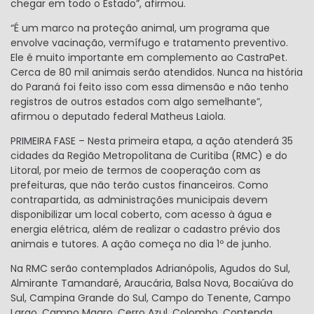
chegar em todo o Estado”, afirmou.
“É um marco na proteção animal, um programa que
envolve vacinação, vermífugo e tratamento preventivo.
Ele é muito importante em complemento ao CastraPet.
Cerca de 80 mil animais serão atendidos. Nunca na história
do Paraná foi feito isso com essa dimensão e não tenho
registros de outros estados com algo semelhante”,
afirmou o deputado federal Matheus Laiola.
PRIMEIRA FASE – Nesta primeira etapa, a ação atenderá 35
cidades da Região Metropolitana de Curitiba (RMC) e do
Litoral, por meio de termos de cooperação com as
prefeituras, que não terão custos financeiros. Como
contrapartida, as administrações municipais devem
disponibilizar um local coberto, com acesso à água e
energia elétrica, além de realizar o cadastro prévio dos
animais e tutores. A ação começa no dia 1º de junho.
Na RMC serão contemplados Adrianópolis, Agudos do Sul,
Almirante Tamandaré, Araucária, Balsa Nova, Bocaiúva do
Sul, Campina Grande do Sul, Campo do Tenente, Campo
Largo, Campo Magro, Cerro Azul, Colombo, Contenda,