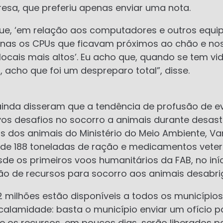
esa, que preferiu apenas enviar uma nota.
que, ‘em relação aos computadores e outros equi
nas os CPUs que ficavam próximos ao chão e no
ocais mais altos’. Eu acho que, quando se tem vid
, acho que foi um despreparo total”, disse.
ainda disseram que a tendência de profusão de e
os desafios no socorro a animais durante desastr
tos dos animais do Ministério do Meio Ambiente, Va
de 188 toneladas de ração e medicamentos veteri
de os primeiros voos humanitários da FAB, no iní
ção de recursos para socorro aos animais desabri
2 milhões estão disponíveis a todos os município
alamidade: basta o município enviar um ofício p
ue os recursos, em poucos dias, serão liberados 