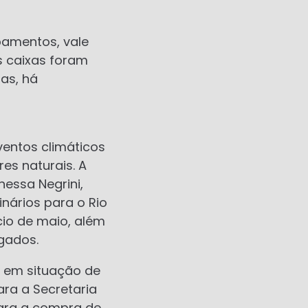
pamentos, vale
s caixas foram
as, há
ventos climáticos
es naturais. A
nessa Negrini,
nários para o Rio
cio de maio, além
gados.
s em situação de
ara a Secretaria
para a compra de