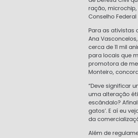
ração, microchip,
Conselho Federal d
Para as ativistas
Ana Vasconcelos
cerca de 11 mil 
para locais que 
promotora de meio
Monteiro, concor
“Deve significar
uma alteração éti
escândalo? Afina
gatos’. E aí eu v
da comercializaçã
Além de regulame