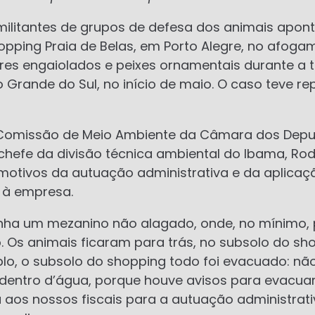
militantes de grupos de defesa dos animais apon
opping Praia de Belas, em Porto Alegre, no afoga
res engaiolados e peixes ornamentais durante a 
 Grande do Sul, no início de maio. O caso teve r
 Comissão de Meio Ambiente da Câmara dos Depu
 o chefe da divisão técnica ambiental do Ibama, Ro
s motivos da autuação administrativa e da aplica
 à empresa.
inha um mezanino não alagado, onde, no mínimo, 
o. Os animais ficaram para trás, no subsolo do sh
lo, o subsolo do shopping todo foi evacuado: nã
dentro d’água, porque houve avisos para evacuar. 
a aos nossos fiscais para a autuação administrat