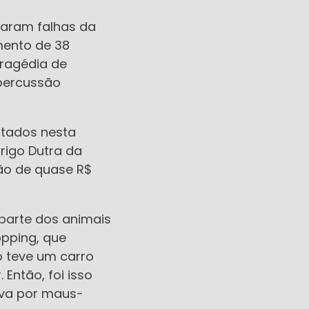
taram falhas da
mento de 38
tragédia de
epercussão
tados nesta
drigo Dutra da
ção de quase R$
parte dos animais
opping, que
o teve um carro
Então, foi isso
iva por maus-