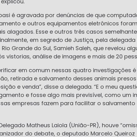
 explicou.
basi é agravada por denúncias de que computad
amento e outros equipamentos eletrônicos fora
cais alagados. Esse e outros três casos semelhan
inalmente, em segredo de Justiça, pela delegada
 Rio Grande do Sul, Samieh Saleh, que revelou al
 vistorias, análise de imagens e mais de 20 pes
erificar em comum nessas quatro investigações é 
ão, retirada e salvamento desses animais presos
sição e venda”, disse a delegada. “E o meu quest
gamento e fosse algo mais previsível, como um in
ssas empresas fazem para facilitar o salvamento 
Delegado Matheus Laiola (União-PR), houve “omis
anizador do debate, o deputado Marcelo Queiroz (