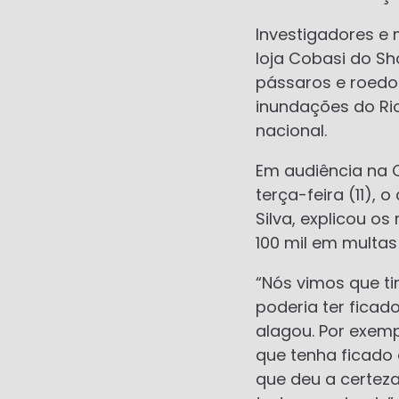
Investigadores e 
loja Cobasi do Sh
pássaros e roedo
inundações do Rio
nacional.
Em audiência na
terça-feira (11),
Silva, explicou o
100 mil em multas
“Nós vimos que t
poderia ter ficad
alagou. Por exemp
que tenha ficado 
que deu a certez