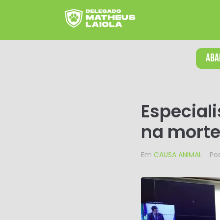
ABA
Especial
na morte
Em
CAUSA ANIMAL
Po