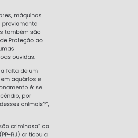
ores, máquinas
m previamente
tes também são
 de Proteção ao
gumas
soas ouvidas.
a falta de um
 em aquários e
ionamento é: se
cêndio, por
desses animais?”,
são criminosa” da
PP-RJ) criticou a