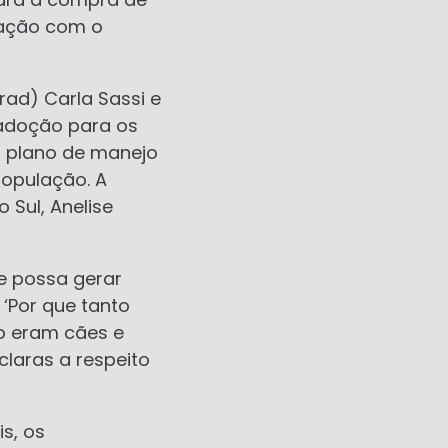
lação com o
rad) Carla Sassi e
adoção para os
m plano de manejo
população. A
 Sul, Anelise
e possa gerar
‘Por que tanto
ão eram cães e
claras a respeito
s, os