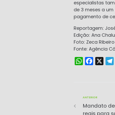
especialistas ta
de 3 meses a um 
pagamento de ces
Reportagem: José 
Edição: Ana Chal
Foto: Zeca Ribeiro
Fonte: Agência C
W
F
X
h
a
a
c
ts
e
A
b
ANTERIOR
p
o
Mandato de 
p
o
reais para 