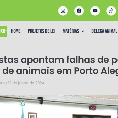
IXO-ASSINADO
Home
Projetos de Lei
Matérias
DELEGA ANIMAL
istas apontam falhas de p
 de animais em Porto Ale
stou
12 de junho de 2024