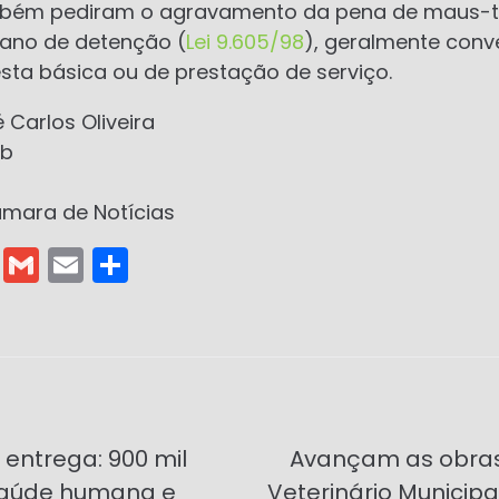
mbém pediram o agravamento da pena de maus-tr
ano de detenção (
Lei 9.605/98
), geralmente conv
ta básica ou de prestação de serviço.
Carlos Oliveira
ub
âmara de Notícias
T
G
E
S
el
m
m
h
e
ai
ai
ar
gr
l
l
e
a
m
entrega: 900 mil
Avançam as obras
saúde humana e
Veterinário Municipal