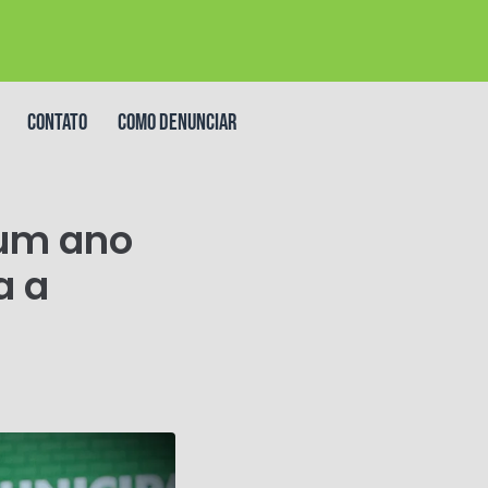
Contato
Como denunciar
 um ano
a a