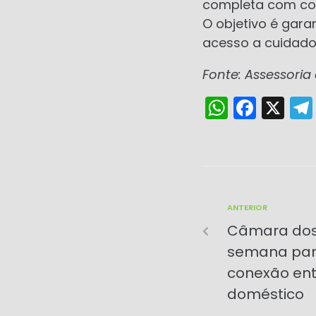
completa com cons
O objetivo é gara
acesso a cuidados
Fonte: Assessori
W
F
X
h
a
a
c
ts
e
A
b
ANTERIOR
p
o
Câmara dos
p
o
semana para
k
conexão ent
doméstico