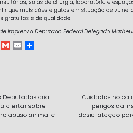
ultórios, salas de cirurgia, laboratório e espaç
ntir que mais cães e gatos em situação de vulner
 gratuitos e de qualidade.
a de Imprensa Deputado Federal Delegado Matheus
T
G
E
S
el
m
m
h
e
ai
ai
ar
gr
l
l
e
a
m
 Deputados cria
Cuidados no calo
 alertar sobre
perigos da in
re abuso animal e
desidratação par