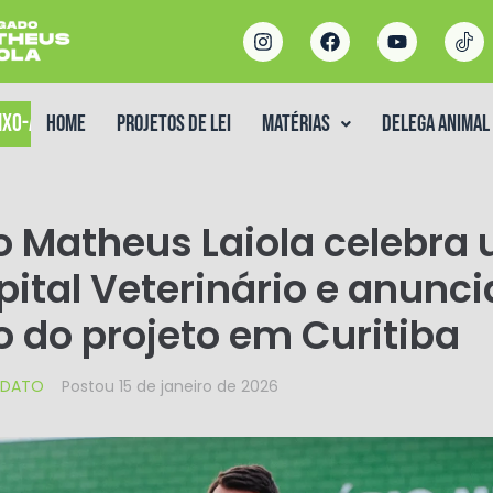
IXO-ASSINADO
Home
Projetos de Lei
Matérias
DELEGA ANIMAL
 Matheus Laiola celebra
pital Veterinário e anunci
 do projeto em Curitiba
DATO
Postou
15 de janeiro de 2026