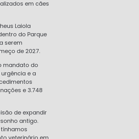
ealizados em cães
heus Laiola
dentro do Parque
ara serem
omeço de 2027.
do mandato do
urgência e a
rocedimentos
rnações e 3.748
isão de expandir
 sonho antigo.
o tínhamos
to veterinário em