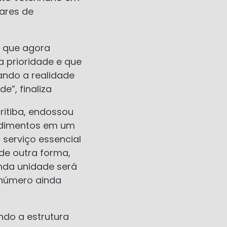
hares de
e que agora
 prioridade e que
ando a realidade
”, finaliza
uritiba, endossou
cedimentos em um
 serviço essencial
de outra forma,
nda unidade será
 número ainda
ndo a estrutura