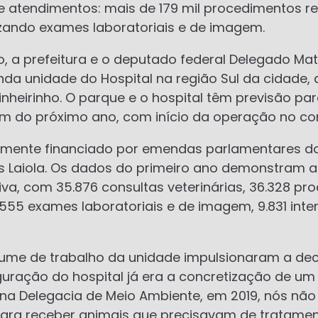
e atendimentos: mais de 179 mil procedimentos r
izando exames laboratoriais e de imagem.
 a prefeitura e o deputado federal Delegado Mat
da unidade do Hospital na região Sul da cidade, 
 Pinheirinho. O parque e o hospital têm previsão p
fim do próximo ano, com início da operação no c
iramente financiado por emendas parlamentares 
 Laiola. Os dados do primeiro ano demonstram a 
ativa, com 35.876 consultas veterinárias, 36.328 p
.555 exames laboratoriais e de imagem, 9.831 inte
lume de trabalho da unidade impulsionaram a dec
uguração do hospital já era a concretização de um
 na Delegacia de Meio Ambiente, em 2019, nós nã
para receber animais que precisavam de tratamen