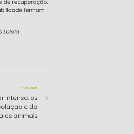
os de recuperação.
abilidade tenham
 Laiola
PRÓXIMO
r intenso: os
solação e da
a os animais