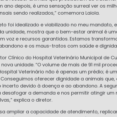
um ano depois, é uma sensação surreal ver os mil
sais sendo realizados,” comemora Laiola.
eto foi idealizado e viabilizado no meu mandato, 
a unidade, mostra que o bem-estar animal é uma
em voz e recursos garantidos. Estamos transform
bandono e os maus-tratos com saúde e dignidade
etor Clínico do Hospital Veterinário Municipal de C
 nova unidade. “O volume de mais de 91 mil pro
ospital Veterinário não é apenas um prédio; é um
 Conseguimos oferecer dignidade a animais que, 
o incerto devido à doença e ao abandono. A segu
 desafogar a demanda e nos permitir atingir um
vas,” explica o diretor.
sa ampliar a capacidade de atendimento, replica