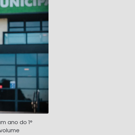
um ano do 1°
m volume