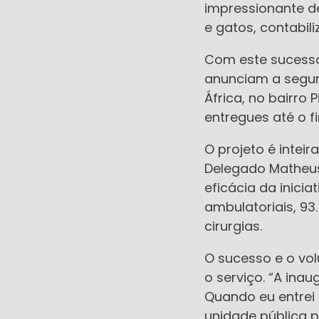
impressionante d
e gatos, contabil
Com este sucesso,
anunciam a segun
África, no bairro
entregues até o 
O projeto é inte
Delegado Matheus
eficácia da inici
ambulatoriais, 93
cirurgias.
O sucesso e o vo
o serviço. “A ina
Quando eu entrei
unidade pública 