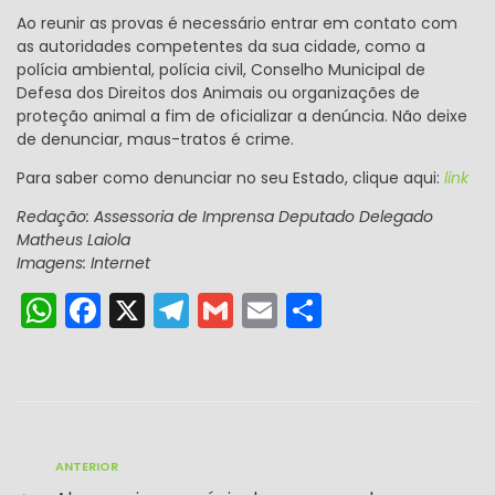
Ao reunir as provas é necessário entrar em contato com
as autoridades competentes da sua cidade, como a
polícia ambiental, polícia civil, Conselho Municipal de
Defesa dos Direitos dos Animais ou organizações de
proteção animal a fim de oficializar a denúncia. Não deixe
de denunciar, maus-tratos é crime.
Para saber como denunciar no seu Estado, clique aqui:
link
Redação: Assessoria de Imprensa Deputado Delegado
Matheus Laiola
Imagens: Internet
W
F
X
T
G
E
S
h
a
el
m
m
h
a
c
e
ai
ai
ar
ts
e
gr
l
l
e
A
b
a
ANTERIOR
p
o
m