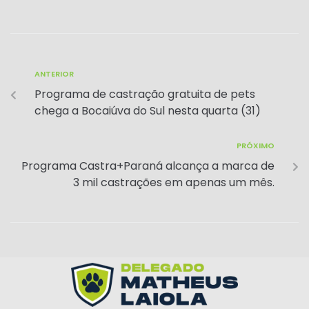
a
c
e
ai
ai
ar
ts
e
gr
l
l
e
A
b
a
ANTERIOR
p
o
m
Programa de castração gratuita de pets
p
o
chega a Bocaiúva do Sul nesta quarta (31)
k
PRÓXIMO
Programa Castra+Paraná alcança a marca de
3 mil castrações em apenas um mês.