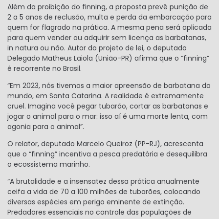
Além da proibição do finning, a proposta prevê punição de
2 a 5 anos de reclusão, multa e perda da embarcação para
quem for flagrado na prática. A mesma pena será aplicada
para quem vender ou adquirir sem licença as barbatanas,
in natura ou não. Autor do projeto de lei, o deputado
Delegado Matheus Laiola (União-PR) afirma que o “finning”
é recorrente no Brasil.
“Em 2023, nós tivemos a maior apreensão de barbatana do
mundo, em Santa Catarina. A realidade é extremamente
cruel. Imagina você pegar tubarão, cortar as barbatanas e
jogar o animal para o mar: isso aí é uma morte lenta, com
agonia para o animal”.
O relator, deputado Marcelo Queiroz (PP-RJ), acrescenta
que o “finning” incentiva a pesca predatória e desequilibra
o ecossistema marinho.
“A brutalidade e a insensatez dessa prática anualmente
ceifa a vida de 70 a 100 milhões de tubarões, colocando
diversas espécies em perigo eminente de extinção.
Predadores essenciais no controle das populações de