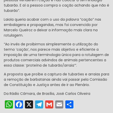
tubarão. E aí a pessoa compra o cação achando que não é
tubarão”.
Laiola queria acabar com o uso da palavra “cação” nas
embalagens e propagandas, mas foi convencido por
Marcelo Queiroz a deixar a informação mais clara na
rotulagem.
“Ao invés de proibirmos simplesmente a utilização do
termo ‘cação’, nos parece mais objetivo e eficiente a
imposição de uma terminologia única para a rotulagem de
produtos comerciais advindos de animais pertencentes a
essa classe: ‘proteína de tubarão/arraia’”.
A proposta que proíbe a captura de tubarões e arraias para
a remoção de barbatanas ainda vai passar pela Comissão
de Constituição e Justiça antes de ir ao Plenário.
Da Rádio Câmara, de Brasília, José Carlos Oliveira
W
F
X
T
G
E
S
h
a
el
m
m
h