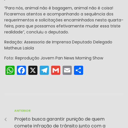
“Para nós, animal não é bagagem, animal não é coisa!
Ficaremos atentos e acompanhando a sequência dos
requerimentos e solicitações encaminhados nesta quarta-
feira, para que possamos efetivamente mudar essa triste
realidade”, concluiu o deputado.
Redação: Assessoria de Imprensa Deputado Delegado
Matheus Laiola
Foto: Reprodução Jovem Pan News Morning Show
W
F
X
T
G
E
S
h
a
el
m
m
h
a
c
e
ai
ai
ar
ts
e
gr
l
l
e
A
b
a
ANTERIOR
p
o
m
Projeto busca garantir punição de quem
p
o
comete infração de trânsito junto com a