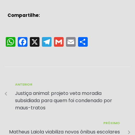
Compartilhe:
W
F
X
T
G
E
S
h
a
el
m
m
h
a
c
e
ai
ai
ar
ts
e
gr
l
l
e
A
b
a
ANTERIOR
p
o
m
Justiça animal: projeto veta moradia
p
o
subsidiada para quem foi condenado por
k
maus-tratos
PRÓXIMO
Matheus Laiola viabiliza novos ônibus escolares