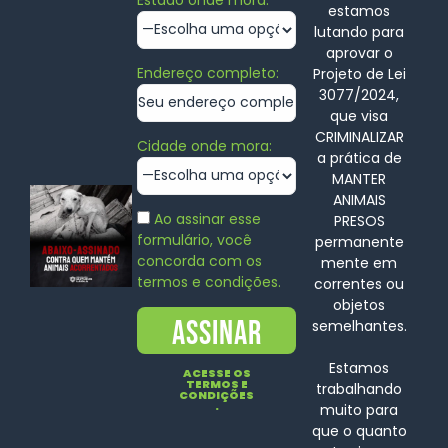
estamos
lutando para
aprovar o
Endereço completo:
Projeto de Lei
3077/2024,
que visa
CRIMINALIZAR
Cidade onde mora:
a prática de
MANTER
ANIMAIS
Ao assinar esse
PRESOS
formulário, você
permanente
concorda com os
mente em
termos e condições.
correntes ou
objetos
semelhantes.
Estamos
ACESSE OS
TERMOS E
trabalhando
CONDIÇÕES
.
muito para
que o quanto