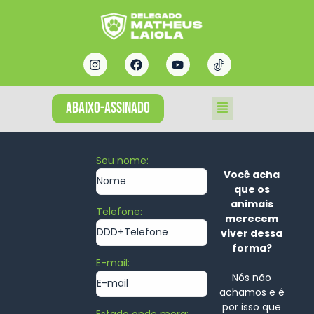
ABAIXO-ASSINADO
Seu nome:
Você acha
que os
animais
Telefone:
merecem
viver dessa
forma?
E-mail:
Nós não
achamos e é
por isso que
Estado onde mora: